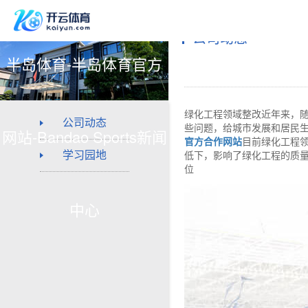
公司动态
半岛体育-半岛体育官方
绿化工程领域整改近年来，
公司动态
些问题，给城市发展和居民
网站-Bandao Sports新闻
官方合作网站
目前绿化工程
学习园地
低下，影响了绿化工程的质
位
中心