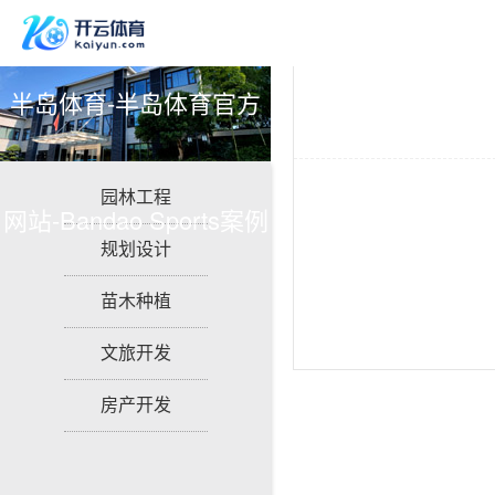
半岛体育-半岛体育官方
园林工程
网站-Bandao Sports案例
规划设计
苗木种植
文旅开发
房产开发